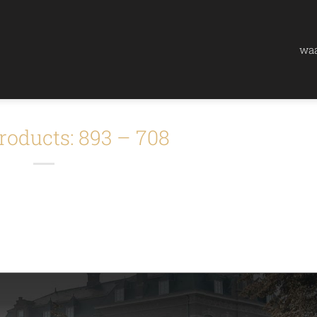
waa
roducts: 893 – 708