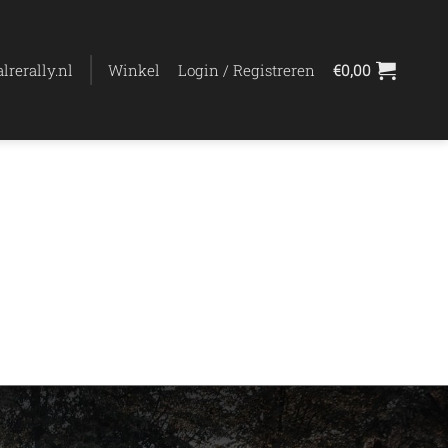
lrerally.nl
Winkel
Login / Registreren
€
0,00