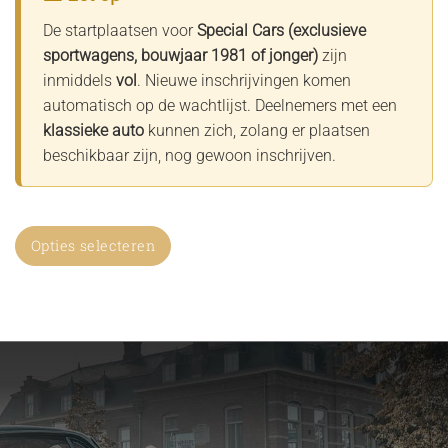
De startplaatsen voor
Special Cars (exclusieve
sportwagens, bouwjaar 1981 of jonger)
zijn
inmiddels
vol
. Nieuwe inschrijvingen komen
automatisch op de wachtlijst. Deelnemers met een
klassieke auto
kunnen zich, zolang er plaatsen
beschikbaar zijn, nog gewoon inschrijven.
Opties selecteren
Dit
product
heeft
meerdere
variaties.
Deze