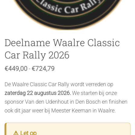
Deelname Waalre Classic
Car Rally 2026
Prijsklasse:
€
449,00
-
€
724,79
€449,00
tot
De Waalre Classic Car Rally wordt verreden op
€724,79
zaterdag 22 augustus 2026.
We starten bij onze
sponsor Van den Udenhout in Den Bosch en finishen
ook dit jaar weer bij Meester Keeman in Waalre.
⚠️ Let op