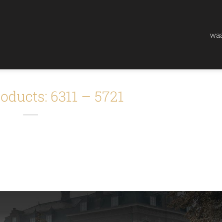
waa
oducts: 6311 – 5721