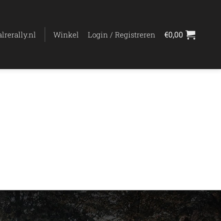
lrerally.nl
Winkel
Login / Registreren
€
0,00