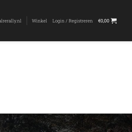
lrerally.nl
Winkel
Login / Registreren
€
0,00