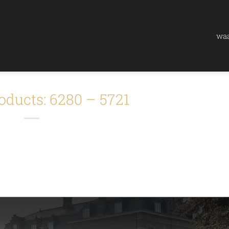
waa
oducts: 6280 – 5721