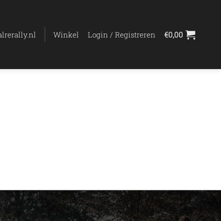
lrerally.nl
Winkel
Login / Registreren
€
0,00