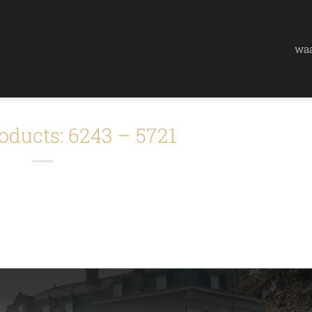
waa
oducts: 6243 – 5721