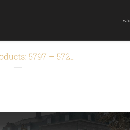
waa
oducts: 5797 – 5721