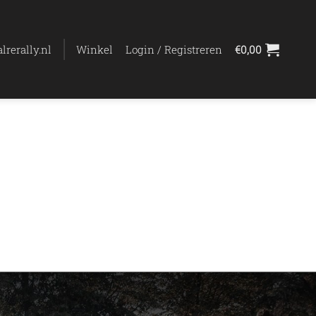
lrerally.nl
Winkel
Login / Registreren
€
0,00