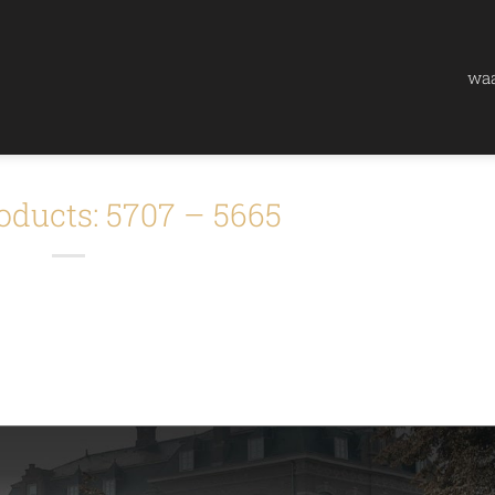
waa
oducts: 5707 – 5665