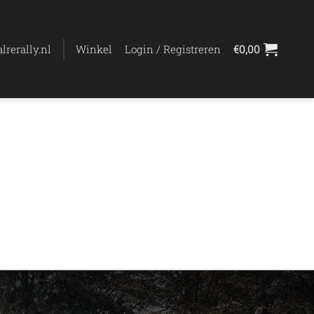
lrerally.nl
Winkel
Login / Registreren
€
0,00