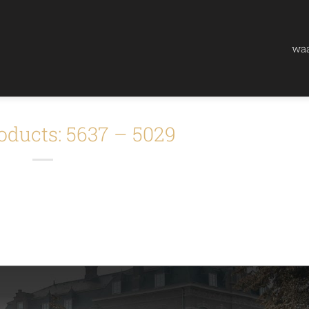
waa
oducts: 5637 – 5029