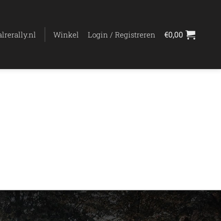
lrerally.nl
Winkel
Login / Registreren
€
0,00