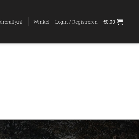
lrerally.nl
Winkel
Login / Registreren
€
0,00