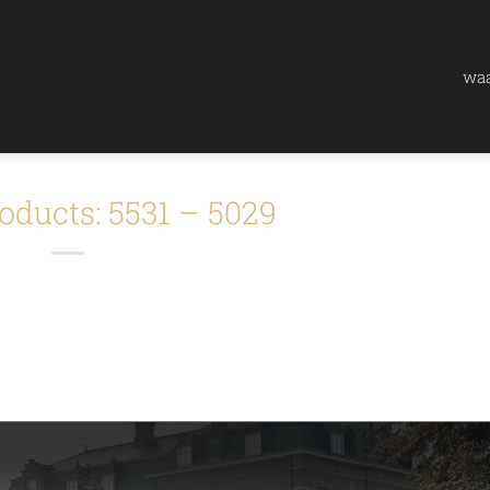
waa
oducts: 5531 – 5029