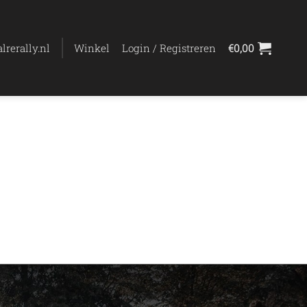
lrerally.nl
Winkel
Login / Registreren
€
0,00