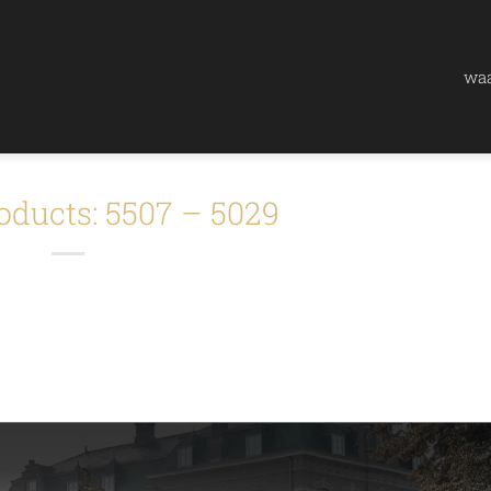
waa
oducts: 5507 – 5029