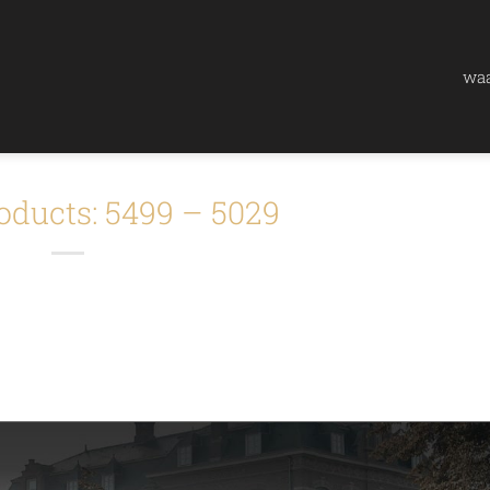
waa
oducts: 5499 – 5029