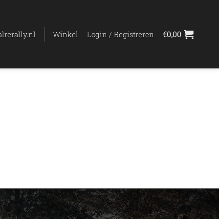
lrerally.nl
Winkel
Login / Registreren
€
0,00