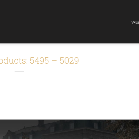
waa
oducts: 5495 – 5029