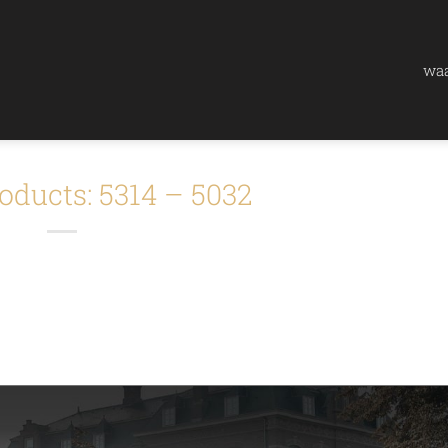
waa
oducts: 5314 – 5032