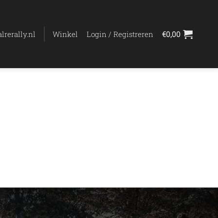
lrerally.nl
Winkel
Login / Registreren
€
0,00