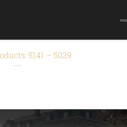
waa
oducts: 5141 – 5029