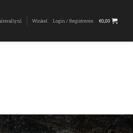
lrerally.nl
Winkel
Login / Registreren
€
0,00