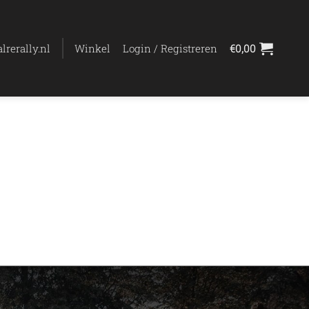
lrerally.nl
Winkel
Login / Registreren
€
0,00