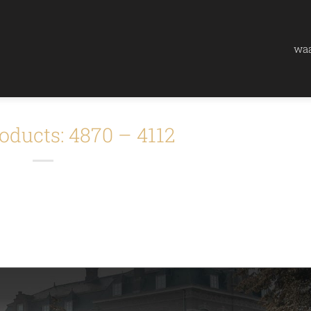
waa
oducts: 4870 – 4112