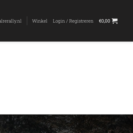
lrerally.nl
Winkel
Login / Registreren
€
0,00