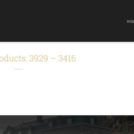
waa
oducts: 3929 – 3416