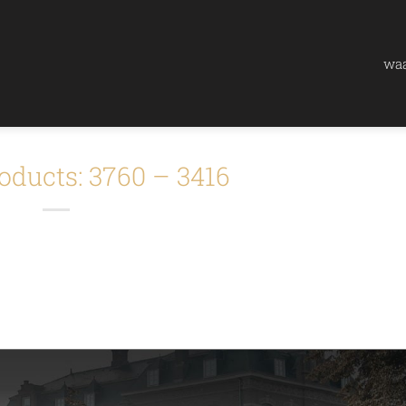
waa
oducts: 3760 – 3416