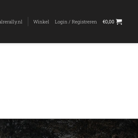
lrerally.nl
Winkel
Login / Registreren
€
0,00