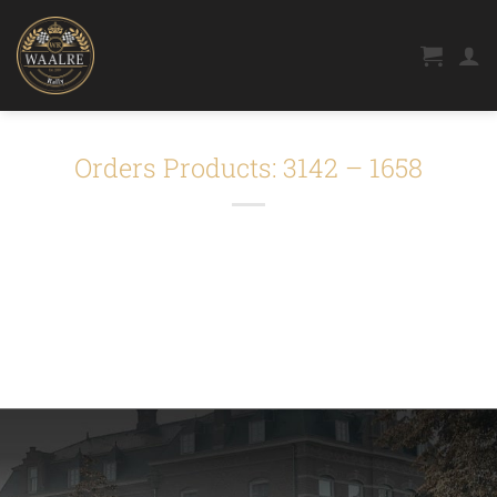
Ga
naar
inhoud
Orders Products: 3142 – 1658