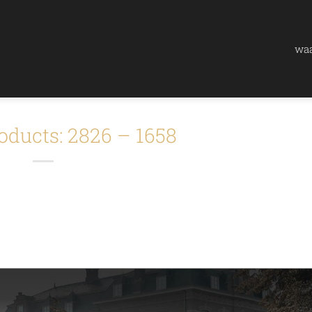
waa
oducts: 2826 – 1658