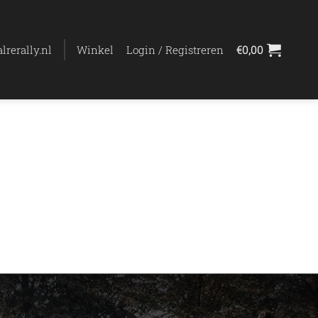
lrerally.nl
Winkel
Login / Registreren
€
0,00