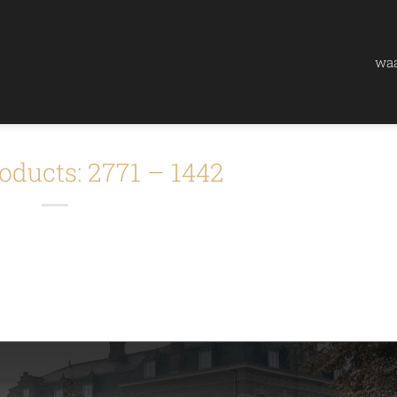
waa
oducts: 2771 – 1442