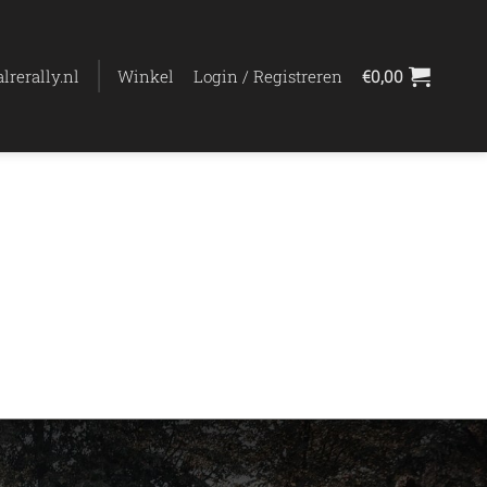
lrerally.nl
Winkel
Login / Registreren
€
0,00