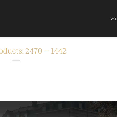
waa
oducts: 2470 – 1442