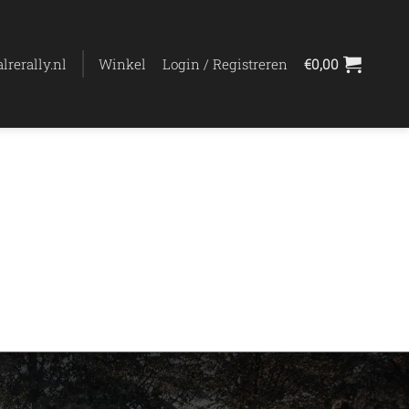
lrerally.nl
Winkel
Login / Registreren
€
0,00