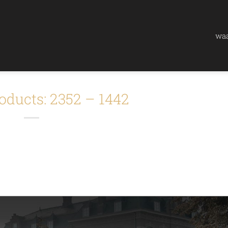
waa
oducts: 2352 – 1442