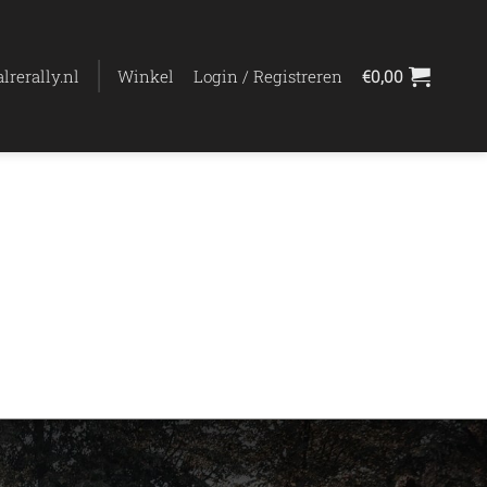
lrerally.nl
Winkel
Login / Registreren
€
0,00