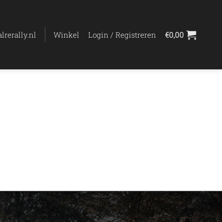
lrerally.nl
Winkel
Login / Registreren
€
0,00