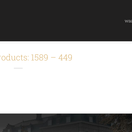
waa
oducts: 1589 – 449