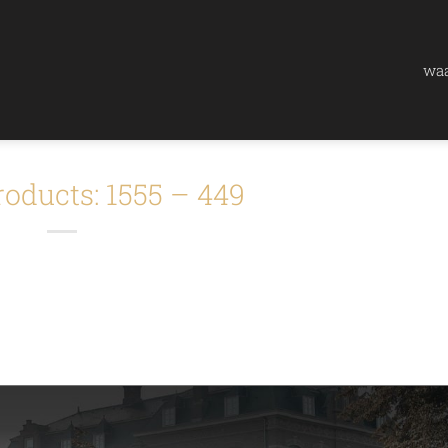
waa
roducts: 1555 – 449