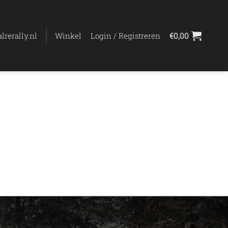
lrerally.nl
Winkel
Login / Registreren
€
0,00