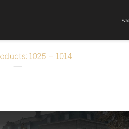
waa
oducts: 1025 – 1014