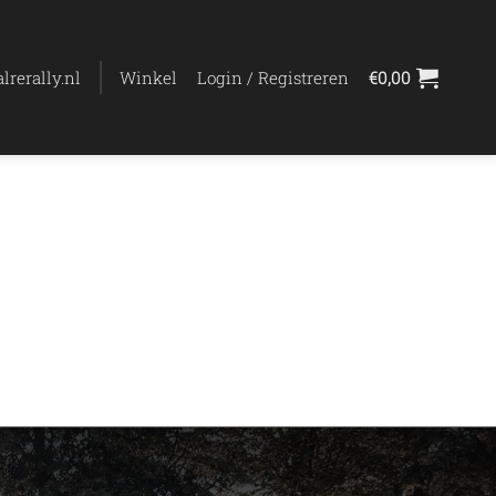
lrerally.nl
Winkel
Login / Registreren
€
0,00